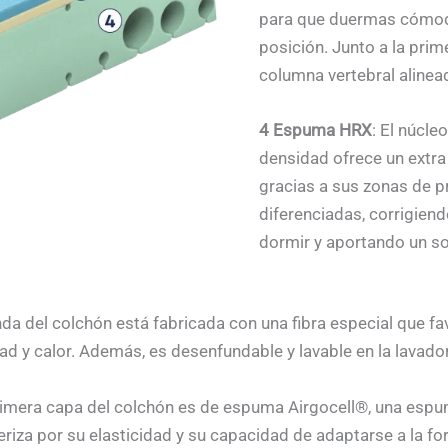
para que duermas cómod
posición. Junto a la prim
columna vertebral alinead
4 Espuma HRX
: El núcl
densidad ofrece un extra
gracias a sus zonas de 
diferenciadas, corrigiend
dormir y aportando un s
nda del colchón está fabricada con una fibra especial que fav
 y calor. Además, es desenfundable y lavable en la lavadora,
rimera capa del colchón es de espuma Airgocell®, una espu
riza por su elasticidad y su capacidad de adaptarse a la f