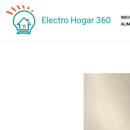
Ir
al
Electro Hogar 360
INIC
contenido
ALIM