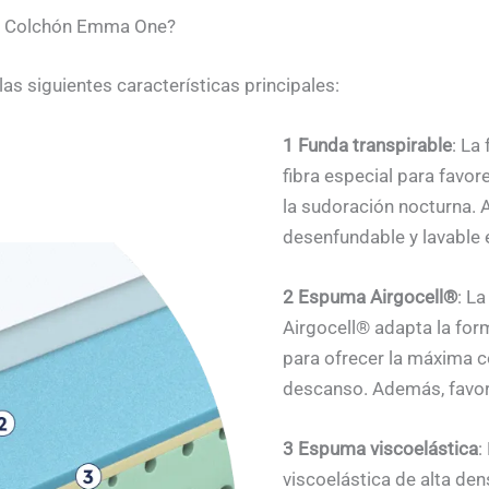
 el Colchón Emma One?
s siguientes características principales:
1 Funda transpirable
: La
fibra especial para favore
la sudoración nocturna.
desenfundable y lavable e
2 Espuma Airgocell®
: L
Airgocell® adapta la for
para ofrecer la máxima 
descanso. Además, favore
3 Espuma viscoelástica
:
viscoelástica de alta den