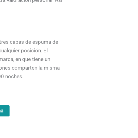
 tres capas de espuma de
ualquier posición. El
marca, en que tiene un
hones comparten la misma
00 noches.
ma