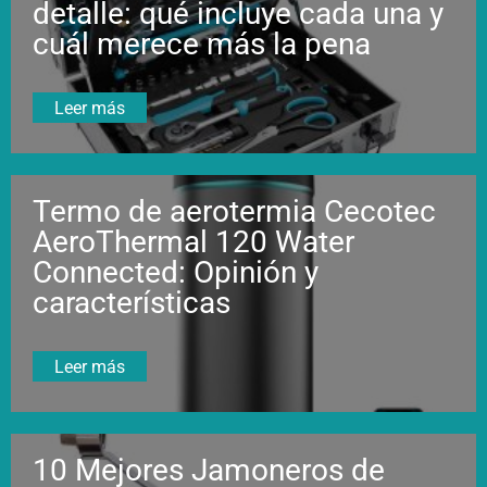
detalle: qué incluye cada una y
cuál merece más la pena
Leer más
Termo de aerotermia Cecotec
AeroThermal 120 Water
Connected: Opinión y
características
Leer más
10 Mejores Jamoneros de