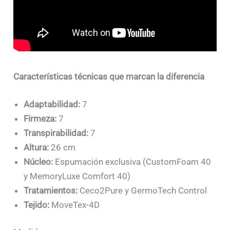
Características técnicas que marcan la diferencia
Adaptabilidad:
7
Firmeza:
7
Transpirabilidad:
7
Altura:
26 cm
Núcleo:
Espumación exclusiva (CustomFoam 40
y MemoryLuxe Comfort 40)
Tratamientos:
Ceco2Pure y GermoTech Control
Tejido:
MoveTex-4D