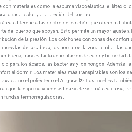
 con materiales como la espuma viscoelástica, el látex o l
ccionar al calor y a la presión del cuerpo.
 áreas diferenciadas dentro del colchón que ofrecen distint
rte del cuerpo que apoyan. Esto permite un mayor ajuste a l
ibución de la presión. Los colchones con zonas de confort s
unes las de la cabeza, los hombros, la zona lumbar, las cad
er buena, para evitar la acumulación de calor y humedad d
io para los ácaros, las bacterias y los hongos. Además, la t
nfort al dormir. Los materiales más transpirables son los na
téticos, como el poliéster o el Airgocell®. Los muelles tambié
tras que la espuma viscoelástica suele ser más calurosa, po
on fundas termorreguladoras.