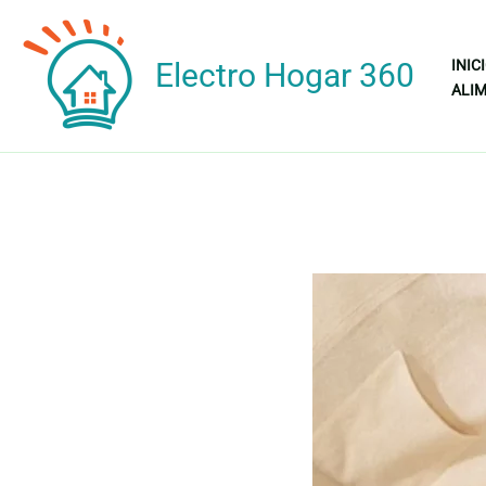
Ir
al
Electro Hogar 360
INIC
contenido
ALIM