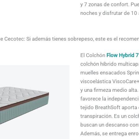
y 7 zonas de confort. Pu
noches y disfrutar de 10 
e Cecotec: Si además tienes sobrepeso, este es el recom
El Colchón
Flow Hybrid 
colchón híbrido multica
muelles ensacados Spri
viscoelástica ViscoCare+
y una firmeza medio alta
favorece la independenci
tejido BreathSoft aporta 
transpiración. Es un colc
buscan un descanso confo
Además, se entrega enrol