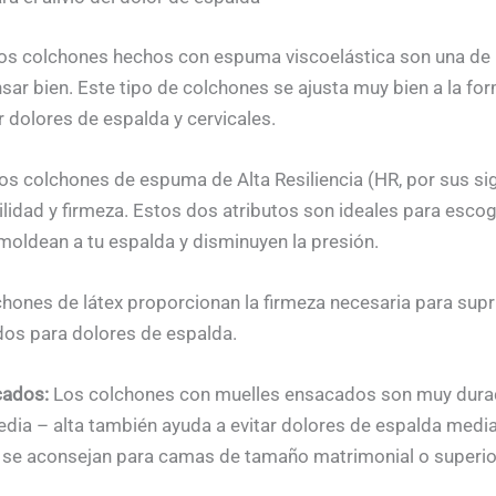
os colchones hechos con espuma viscoelástica son una de l
r bien. Este tipo de colchones se ajusta muy bien a la form
ar dolores de espalda y cervicales.
s colchones de espuma de Alta Resiliencia (HR, por sus sig
lidad y firmeza. Estos dos atributos son ideales para esco
moldean a tu espalda y disminuyen la presión.
hones de látex proporcionan la firmeza necesaria para supr
os para dolores de espalda.
cados:
Los colchones con muelles ensacados son muy durad
dia – alta también ayuda a evitar dolores de espalda median
 se aconsejan para camas de tamaño matrimonial o superio