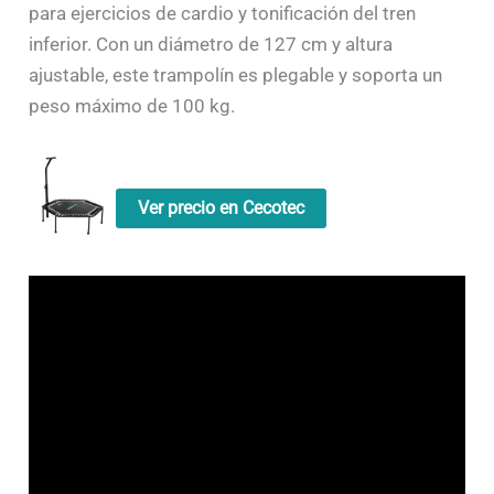
para ejercicios de cardio y tonificación del tren
inferior. Con un diámetro de 127 cm y altura
ajustable, este trampolín es plegable y soporta un
peso máximo de 100 kg.
Ver precio en Cecotec