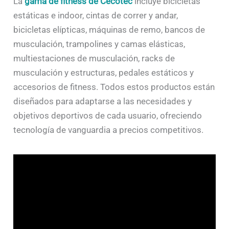
La
gama de fitness de Cecotec
incluye bicicletas
estáticas e indoor, cintas de correr y andar,
bicicletas elípticas, máquinas de remo, bancos de
musculación, trampolines y camas elásticas,
multiestaciones de musculación, racks de
musculación y estructuras, pedales estáticos y
accesorios de fitness. Todos estos productos están
diseñados para adaptarse a las necesidades y
objetivos deportivos de cada usuario, ofreciendo
tecnología de vanguardia a precios competitivos.