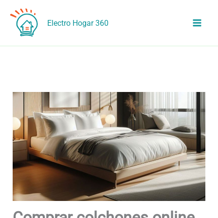
Ir
al
Electro Hogar 360
contenido
Comprar colchones online.