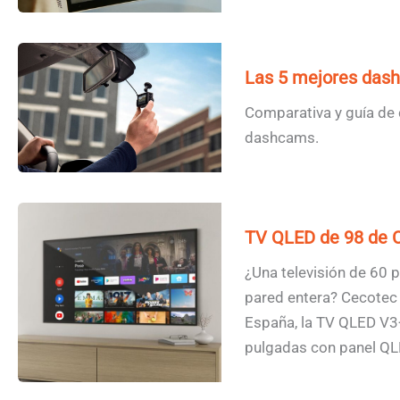
Las 5 mejores das
Comparativa y guía de 
dashcams.
TV QLED de 98 de 
¿Una televisión de 60 
pared entera? Cecotec 
España, la TV QLED V
pulgadas con panel QL