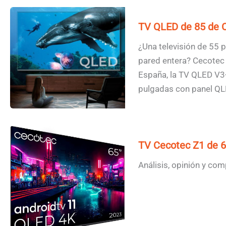
TV QLED de 85 de 
¿Una televisión de 55 
pared entera? Cecotec 
España, la TV QLED V
pulgadas con panel QL
TV Cecotec Z1 de 
Análisis, opinión y co