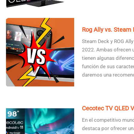
Rog Ally vs. Steam
Steam Deck y ROG Ally 
2022. Ambas ofrecen un
tienen algunas diferen
función de sus caracterí
daremos una recomend
Cecotec TV QLED V3
En el competitivo mundo
destaca por ofrecer un