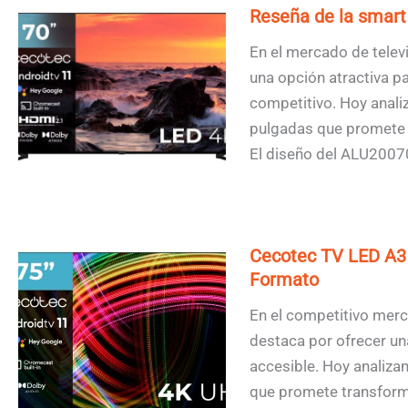
Reseña de la smart
En el mercado de telev
una opción atractiva p
competitivo. Hoy anal
pulgadas que promete u
El diseño del ALU2007
Cecotec TV LED A3 
Formato
En el competitivo merca
destaca por ofrecer un
accesible. Hoy analiz
que promete transforma