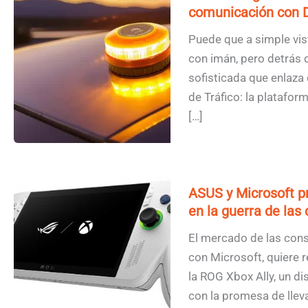
comunicación con 
Puede que a simple vis
con imán, pero detrás 
sofisticada que enlaza 
de Tráfico: la platafor
[…]
ASUS y Microsoft p
en la guerra de las 
El mercado de las cons
con Microsoft, quiere 
la ROG Xbox Ally, un di
con la promesa de llev