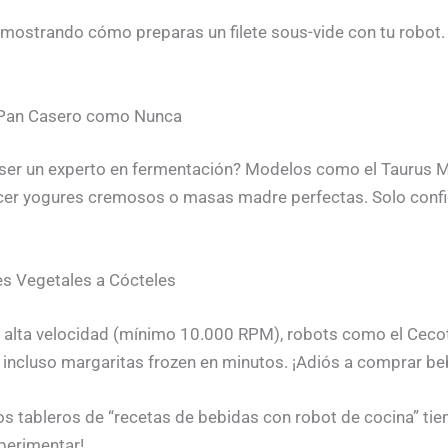
k mostrando cómo preparas un filete sous-vide con tu robot
y Pan Casero como Nunca
 ser un experto en fermentación? Modelos como el Taurus 
er yogures cremosos o masas madre perfectas. Solo config
es Vegetales a Cócteles
o a alta velocidad (mínimo 10.000 RPM), robots como el Ce
 incluso margaritas frozen en minutos. ¡Adiós a comprar b
los tableros de “recetas de bebidas con robot de cocina” t
perimentar!