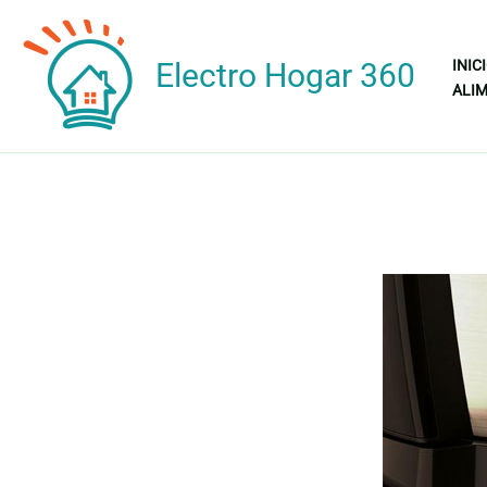
Ir
al
Electro Hogar 360
INIC
contenido
ALIM