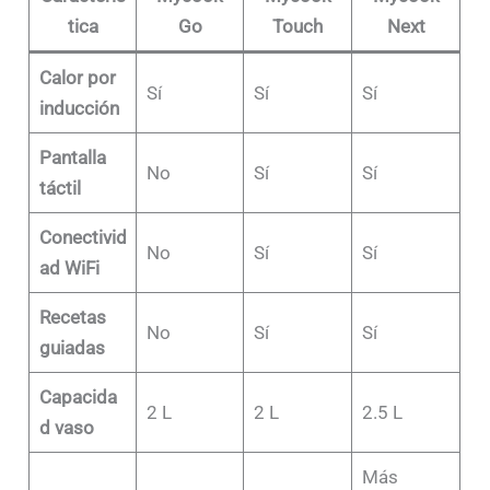
tica
Go
Touch
Next
Calor por
Sí
Sí
Sí
inducción
Pantalla
No
Sí
Sí
táctil
Conectivid
No
Sí
Sí
ad WiFi
Recetas
No
Sí
Sí
guiadas
Capacida
2 L
2 L
2.5 L
d vaso
Más