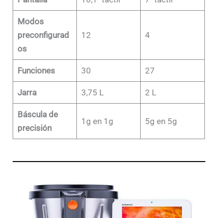
Modos
preconfigurad
12
4
os
Funciones
30
27
Jarra
3,75 L
2 L
Báscula de
1g en 1g
5g en 5g
precisión