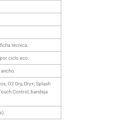
icha técnica.
por ciclo eco.
m ancho.
os, O2 Dry, Dry+, Splash
 Touch Control, bandeja
s).