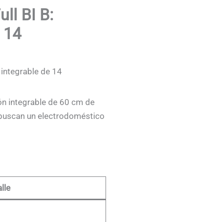
ll BI B:
e 14
 integrable de 14
ón integrable de 60 cm de
 buscan un electrodoméstico
lle