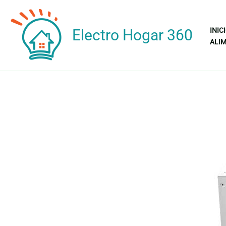
Ir
al
Electro Hogar 360
INIC
contenido
ALIM