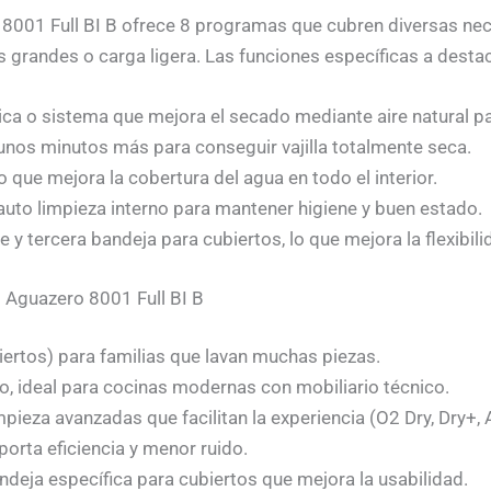
8001 Full BI B ofrece 8 programas que cubren diversas nece
es grandes o carga ligera. Las funciones específicas a destac
ica o sistema que mejora el secado mediante aire natural pa
 unos minutos más para conseguir vajilla totalmente seca.
vo que mejora la cobertura del agua en todo el interior.
auto limpieza interno para mantener higiene y buen estado.
 y tercera bandeja para cubiertos, lo que mejora la flexibili
 Aguazero 8001 Full BI B
ertos) para familias que lavan muchas piezas.
, ideal para cocinas modernas con mobiliario técnico.
pieza avanzadas que facilitan la experiencia (O2 Dry, Dry+, 
porta eficiencia y menor ruido.
ndeja específica para cubiertos que mejora la usabilidad.