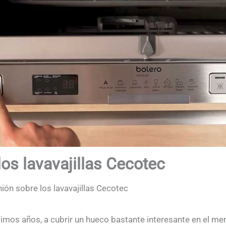
os lavavajillas Cecotec
ión sobre los lavavajillas Cecotec
timos años, a cubrir un hueco bastante interesante en el me