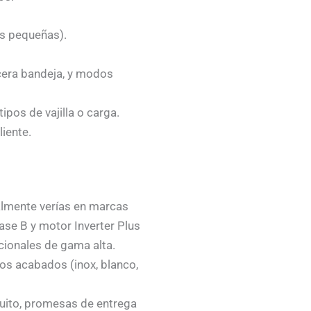
s pequeñas).
cera bandeja, y modos
pos de vajilla o carga.
liente.
almente verías en marcas
se B y motor Inverter Plus
cionales de gama alta.
tos acabados (inox, blanco,
tuito, promesas de entrega