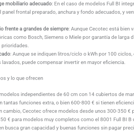
ige mobiliario adecuado
: En el caso de modelos Full BI integ
 panel frontal preparado, anchura y fondo adecuados, y venti
o frente a grandes de siempre
: Aunque Cecotec está bien v
tóricas como Bosch, Siemens o Miele por garantía de larga 
 prioridades.
icado
: Aunque se indiquen litros/ciclo o kWh por 100 ciclos
 lavados, puede compensar invertir en mayor eficiencia.
os y lo que ofrecen
: modelos independientes de 60 cm con 14 cubiertos de mar
n tantas funciones extra, o bien 600-800 € si tienen eficien
n cambio, Cecotec ofrece modelos desde unos 300-350 € p
550 € para modelos muy completos como el 8001 Full BI B o
ien busca gran capacidad y buenas funciones sin pagar pre