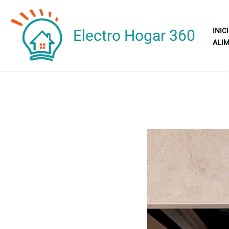
Ir
al
Electro Hogar 360
INIC
contenido
ALIM