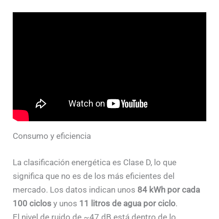
Consumo y eficiencia
La clasificación energética es Clase D, lo que
significa que no es de los más eficientes del
mercado. Los datos indican unos
84 kWh por cada
100 ciclos
y unos
11 litros de agua por ciclo
.
El nivel de ruido de ~47 dB está dentro de lo