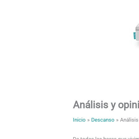
Análisis y opi
Inicio
Descanso
Análisi
De todas las horas que vivim