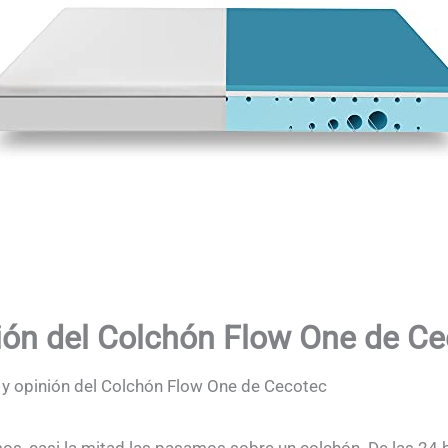
nión del Colchón Flow One de C
s y opinión del Colchón Flow One de Cecotec
os, casi la mitad las pasamos sobre un colchón. De las 24 ho