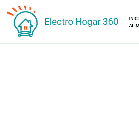
Ir
al
Electro Hogar 360
INIC
contenido
ALIM