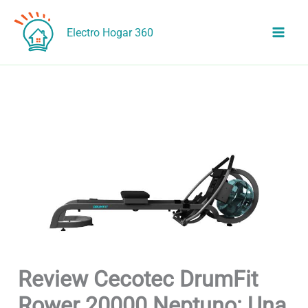
Ir
al
Electro Hogar 360
contenido
Review Cecotec DrumFit
Rower 20000 Neptuno: Una