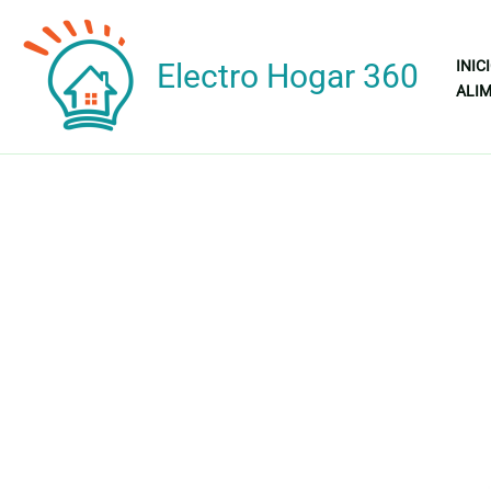
Ir
al
Electro Hogar 360
INIC
contenido
ALIM