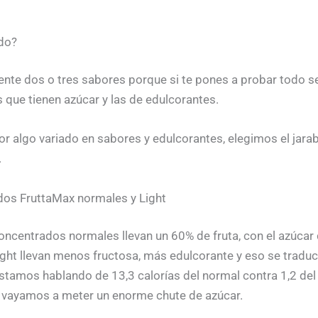
do?
te dos o tres sabores porque si te pones a probar todo se i
que tienen azúcar y las de edulcorantes.
r algo variado en sabores y edulcorantes, elegimos el jarab
.
dos FruttaMax normales y Light
ncentrados normales llevan un 60% de fruta, con el azúcar d
ight llevan menos fructosa, más edulcorante y eso se tradu
tamos hablando de 13,3 calorías del normal contra 1,2 del li
s vayamos a meter un enorme chute de azúcar.