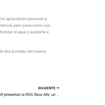
omo apreciación personal si
omercial, pero pasa como con
borizar el agua y ayudarte a
k de dos botellas del mismo
SIGUIENTE
ASUS y Microsoft presentan la ROG Xbox Ally: un nuevo contendiente en la guerra de las consolas portátiles