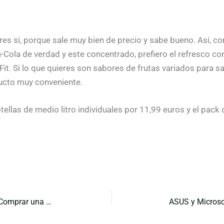
res si, porque sale muy bien de precio y sabe bueno. Así, c
-Cola de verdad y este concentrado, prefiero el refresco c
Fit. Si lo que quieres son sabores de frutas variados para sa
ucto muy conveniente.
otellas de medio litro individuales por 11,99 euros y el pac
SodaStream Review: ¿Vale la Pena Comprar una Máquina de Agua con Gas?