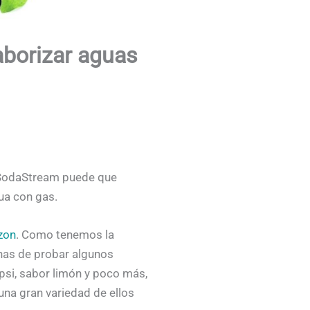
borizar aguas
o SodaStream puede que
ua con gas.
zon
. Como tenemos la
nas de probar algunos
psi, sabor limón y poco más,
na gran variedad de ellos